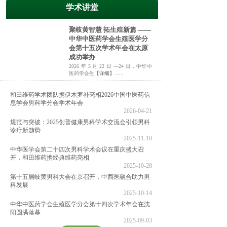
学术讲堂
聚岐黄智慧 拓生殖新篇 ——
中华中医药学会生殖医学分
会第十五次学术年会在太原
成功举办
2026 年 5 月 22 日 —24 日，中华中
医药学会生
【详细】
......
和田维药学术团队携伊木罗补亮相2026中国中医药信
息学会男科学分会学术年会
2026-04-21
规范与突破：2025创普健康男科学术交流会引领男科
诊疗新趋势
2025-11-10
中华医学会第二十四次男科学术会议在重庆盛大召
开，和田维药携经典维药亮相
2025-10-28
第十五届岐黄男科大会在京召开，中西医融合助力男
科发展
2025-10-14
中华中医药学会生殖医学分会第十四次学术年会在沈
阳圆满落幕
2025-09-03