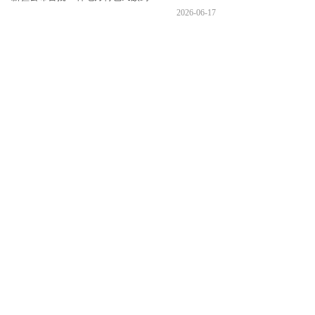
2026-06-17
近日，新疆公布首批地方特色民族药药品目录，我司伊木萨
克片、罗补甫克比日丸、健心合米尔高滋斑安比热片、......
更多新闻
2500年来，我们在追逐梦
想的道路上且行且歌