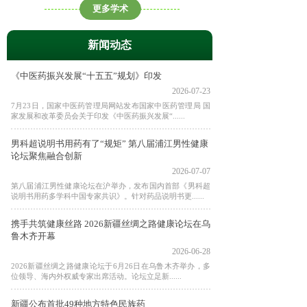
更多学术
新闻动态
《中医药振兴发展“十五五”规划》印发
2026-07-23
7月23日，国家中医药管理局网站发布国家中医药管理局 国
家发展和改革委员会关于印发《中医药振兴发展“......
男科超说明书用药有了“规矩” 第八届浦江男性健康
论坛聚焦融合创新
2026-07-07
第八届浦江男性健康论坛在沪举办，发布国内首部《男科超
说明书用药多学科中国专家共识》。针对药品说明书更......
携手共筑健康丝路 2026新疆丝绸之路健康论坛在乌
鲁木齐开幕
2026-06-28
2026新疆丝绸之路健康论坛于6月26日在乌鲁木齐举办，多
位领导、海内外权威专家出席活动。论坛立足新......
新疆公布首批49种地方特色民族药