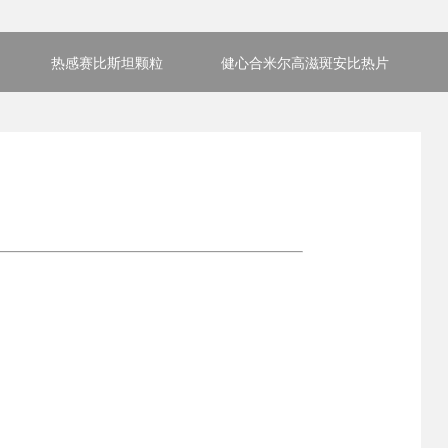
热感赛比斯坦颗粒
健心合米尔高滋斑安比热片