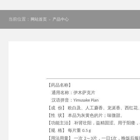
当前位置：
网站首页
产品中心
＞
【药品名称】
通用名称：伊木萨克片
汉语拼音：
Yimusake Pian
【成
份】
欧白及、人工麝香、龙涎香、西红花
【性
状】
本品为灰黄色的片；味微甜。
【功能主治】
补肾壮阳，益精固涩。用于阳痿
，
【规
格】
每片重
0.5 g
【用法用量】
一次
～
片，一日
次，晚饭后服
2
3
1