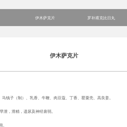
伊木萨克片
罗补甫克比日丸
伊木萨克片
、马钱子
（
制
）
、乳香、牛鞭、肉豆蔻、丁香、罂粟壳、高良姜。
早泄
，
滑精
，
遗尿及神经衰弱。
用。