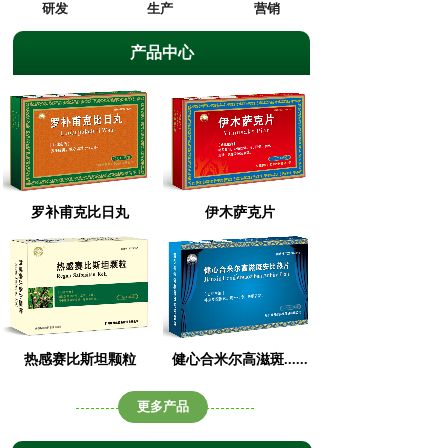
研发
生产
营销
产品中心
罗补甫克比日丸
伊木萨克片
热感赛比斯坦颗粒
健心合米尔高滋斑......
更多产品