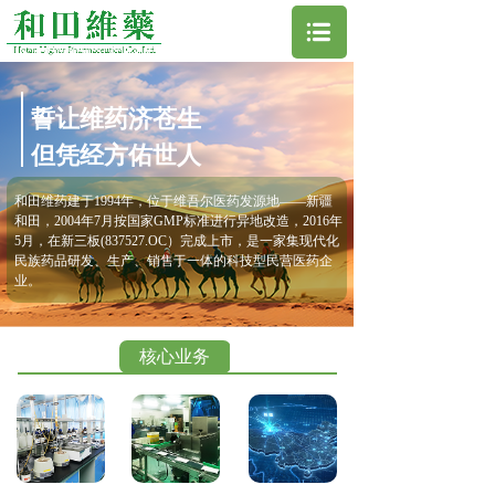
誓让维药济苍生
但凭经方佑世人
和田维药建于1994年，位于维吾尔医药发源地——新疆
和田，2004年7月按国家GMP标准进行异地改造，2016年
5月，在新三板(837527.OC）完成上市，是一家集现代化
民族药品研发、生产、销售于一体的科技型民营医药企
业。
核心业务