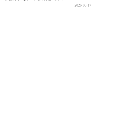
2026-06-17
近日，新疆公布首批地方特色民族药药品目录，我司伊木萨
克片、罗补甫克比日丸、健心合米尔高滋斑安比热片、......
更多新闻
2500年来，我们在追逐梦
想的道路上且行且歌