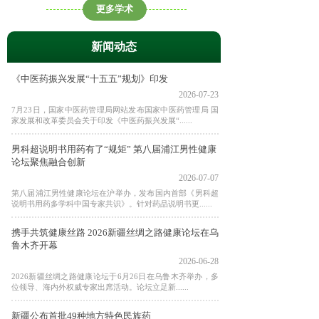
更多学术
新闻动态
《中医药振兴发展“十五五”规划》印发
2026-07-23
7月23日，国家中医药管理局网站发布国家中医药管理局 国
家发展和改革委员会关于印发《中医药振兴发展“......
男科超说明书用药有了“规矩” 第八届浦江男性健康
论坛聚焦融合创新
2026-07-07
第八届浦江男性健康论坛在沪举办，发布国内首部《男科超
说明书用药多学科中国专家共识》。针对药品说明书更......
携手共筑健康丝路 2026新疆丝绸之路健康论坛在乌
鲁木齐开幕
2026-06-28
2026新疆丝绸之路健康论坛于6月26日在乌鲁木齐举办，多
位领导、海内外权威专家出席活动。论坛立足新......
新疆公布首批49种地方特色民族药